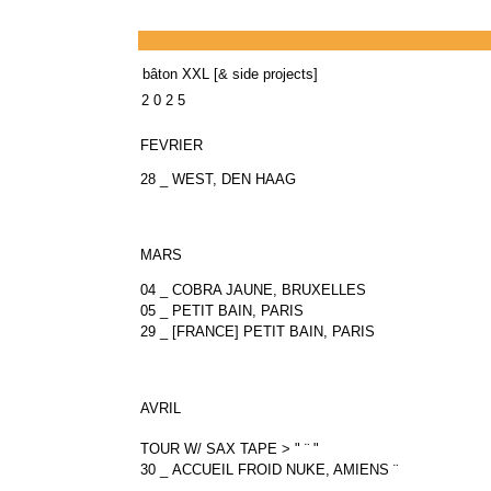
bâton XXL [& side projects]
2 0 2 5
FEVRIER
28 _ WEST, DEN HAAG
MARS
04 _ COBRA JAUNE, BRUXELLES
05 _ PETIT BAIN, PARIS
29 _ [FRANCE] PETIT BAIN, PARIS
AVRIL
TOUR W/ SAX TAPE > " ¨ "
30 _ ACCUEIL FROID NUKE, AMIENS ¨